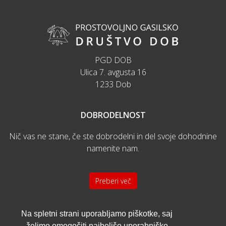
PGD DOB
Ulica 7. avgusta 16
1233 Dob
DOBRODELNOST
Nič vas ne stane, če ste dobrodelni in del svoje dohodnine
namenite nam.
Preberi več
KONTAKT
Na spletni strani uporabljamo piškotke, saj
želimo omogočiti najboljšo uporabniško